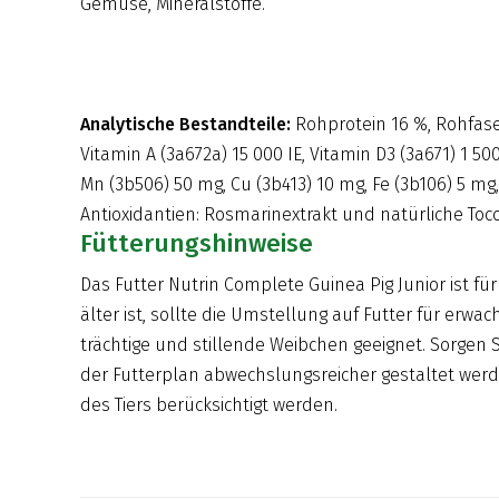
Gemüse, Mineralstoffe.
Analytische Bestandteile:
Rohprotein 16 %, Rohfaser
Vitamin A (3a672a) 15 000 IE, Vitamin D3 (3a671) 1 5
Mn (3b506) 50 mg, Cu (3b413) 10 mg, Fe (3b106) 5 mg, 
Antioxidantien: Rosmarinextrakt und natürliche Toc
Fütterungshinweise
Das Futter Nutrin Complete Guinea Pig Junior ist 
älter ist, sollte die Umstellung auf Futter für erw
trächtige und stillende Weibchen geeignet. Sorgen
der Futterplan abwechslungsreicher gestaltet werd
des Tiers berücksichtigt werden.