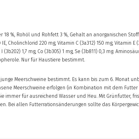
 18 %, Rohöl und Rohfett 3 %, Gehalt an anorganischen Stoffe
00 IE, Cholinchlorid 220 mg, Vitamin C (3a312) 150 mg, Vitamin
I (3b202) 1,7 mg, Co (3b305) 1 mg, Se (3b811) 0,3 mg. Aminosäure
opherole. Nur für Haustiere bestimmt.
für junge Meerschweine bestimmt. Es kann bis zum 6. Monat u
achsene Meerschweine erfolgen (in Kombination mit dem Futter 
 Sie immer für ausreichend Wasser und Heu. Mit Grünfutter,
en. Bei allen Futterrationsänderungen sollte das Körpergewi