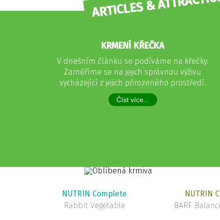
ARTICLES & ATTRACTIO
KRMENÍ KŘEČKA
V dnešním článku se podíváme na křečky.
Zaměříme se na jejich správnou výživu
vycházející z jejich přirozeného prostředí.
Číst více...
NUTRIN Complete
NUTRIN C
Rabbit Vegetable
BARF Balance