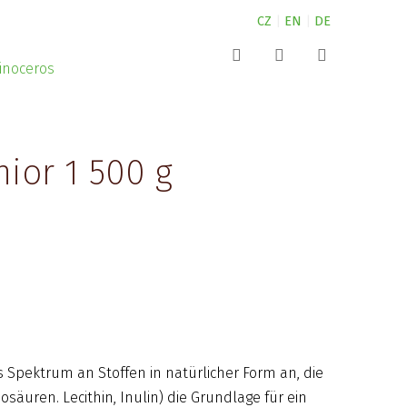
CZ
|
EN
|
DE
Canine
Extrusion
NUTRIN für Kleintiere
Suchen
Aquarium
Partner
NUTRIN für Pferde
ior 1 500 g
Pond
Erfahrungen von Experten
NUTRIN für Hunde
Complete
Über die Firma Nutrin s.r.o.
Nature
Kontakte
Vital Snack
ZOO
 Spektrum an Stoffen in natürlicher Form an, die
äuren. Lecithin, Inulin) die Grundlage für ein