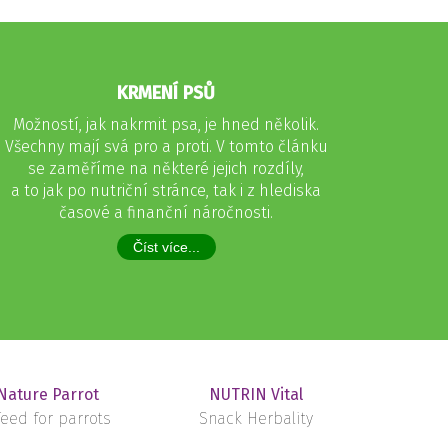
KRMENÍ PSŮ
Možností, jak nakrmit psa, je hned několik.
Všechny mají svá pro a proti. V tomto článku
se zaměříme na některé jejich rozdíly,
a to jak po nutriční stránce, tak i z hlediska
časové a finanční náročnosti.
Číst více...
ature Parrot
NUTRIN Vital
eed for parrots
Snack Herbality