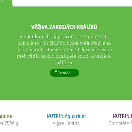
NS
VÝŽIVA ZAKRSLÝCH KRÁLÍKŮ
V minulém článku Chcete si domů pořídit
zakrslého králíčka? Co byste měli před jeho
koupí vědět, jsme vám nastínili, co vše byste
měli vědět pokud zvažujete koupi zakrslého
králíčka.
Číst více...
anine
NUTRIN Aquarium
NUTRIN N
r 2500 g
Algae Lentils
Complete f