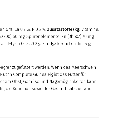
n 6 %, Ca 0,9 %, P 0,5 %.
Zusatzstoffe/kg:
Vitamine:
 E (3a700) 60 mg. Spurenelemente: Zn (3b607) 70 mg,
n: L-Lysin (3c322) 2 g. Emulgatoren: Lecithin 5 g;
nbegrenzt gefüttert werden. Wenn das Meerschwein
Nutrin Complete Guinea Pig ist das Futter für
 frischem Obst, Gemüse und Nagemöglichkeiten kann
cht, die Kondition sowie der Gesundheitszustand