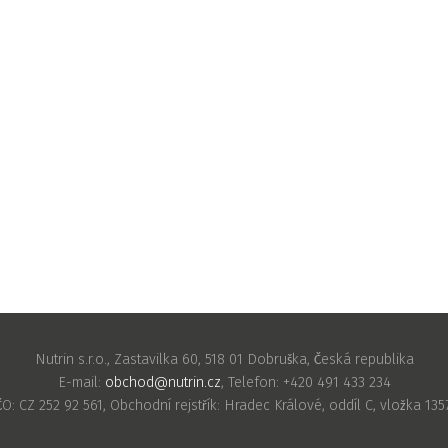
Nutrin s.r.o., Zastavilka 60, 518 01 Dobruška, Česká republika
E-mail:
obchod@nutrin.cz
, Telefon: +420 491 433 234
ČO: CZ 252 92 561, Obchodní rejstřík: Hradec Králové, oddíl C, vložka 135