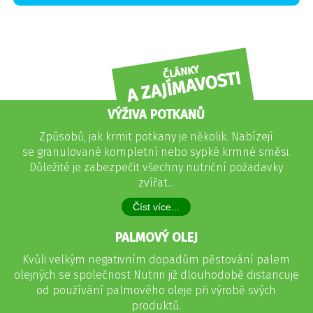
ČLÁNKY
A ZAJÍMAVOSTI
VÝŽIVA POTKANŮ
Způsobů, jak krmit potkany je několik. Nabízejí
se granulované kompletní nebo sypké krmné směsi.
Důležité je zabezpečit všechny nutriční požadavky
zvířat...
Číst více...
PALMOVÝ OLEJ
Kvůli velkým negativním dopadům pěstování palem
olejných se společnost Nutrin již dlouhodobě distancuje
od používání palmového oleje při výrobě svých
produktů.