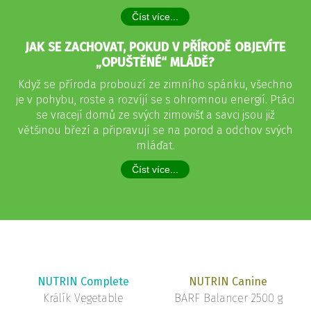
Číst více...
JAK SE ZACHOVAT, POKUD V PŘÍRODĚ OBJEVÍTE
„OPUŠTĚNÉ“ MLÁDĚ?
Když se příroda probouzí ze zimního spánku, všechno
je v pohybu, roste a rozvíjí se s ohromnou energií. Ptáci
se vracejí domů ze svých zimovišť a savci jsou již
většinou březí a připravují se na porod a odchov svých
mláďat.
Číst více...
NUTRIN Complete
NUTRIN Canine
Králík Vegetable
BARF Balancer 2500 g