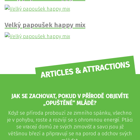
Velký papoušek happy mix
ARTICLES & ATTRACTIONS
JAK SE ZACHOVAT, POKUD V PŘÍRODĚ OBJEVÍTE
„OPUŠTĚNÉ“ MLÁDĚ?
Když se příroda probouzí ze zimního spánku, všechno
je v pohybu, roste a rozvíjí se s ohromnou energií. Ptáci
se vracejí domů ze svých zimovišť a savci jsou již
většinou březí a připravují se na porod a odchov svých