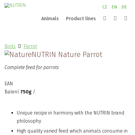
CZ
|
EN
|
DE
Animals
Product lines
Canine
NUTRIN for small animals
Extrusion
Aquarium
Birds
Parrot
Pond
NUTRIN for horses
Partners
Complete
NUTRIN Nature Parrot
Search
Nature
NUTRIN for dogs
Company
Vital Snack
Complete feed for parrots
ZOO
Contacts
EAN
Balení
750g
/
Unique recipe in harmony with the NUTRIN brand
philosophy
High quality varied feed which animals consume in