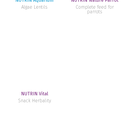
NUTRIN Aquarium
NUTRIN Nature Parrot
Algae Lentils
Complete feed for
parrots
NUTRIN Vital
Snack Herbality