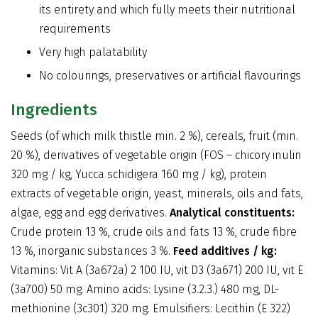
its entirety and which fully meets their nutritional
requirements
Very high palatability
No colourings, preservatives or artificial flavourings
Ingredients
Seeds (of which milk thistle min. 2 %), cereals, fruit (min.
20 %), derivatives of vegetable origin (FOS – chicory inulin
320 mg / kg, Yucca schidigera 160 mg / kg), protein
extracts of vegetable origin, yeast, minerals, oils and fats,
algae, egg and egg derivatives.
Analytical constituents:
Crude protein 13 %, crude oils and fats 13 %, crude fibre
13 %, inorganic substances 3 %.
Feed additives / kg:
Vitamins: Vit A (3a672a) 2 100 IU, vit D3 (3a671) 200 IU, vit E
(3a700) 50 mg. Amino acids: Lysine (3.2.3.) 480 mg, DL-
methionine (3c301) 320 mg. Emulsifiers: Lecithin (E 322)