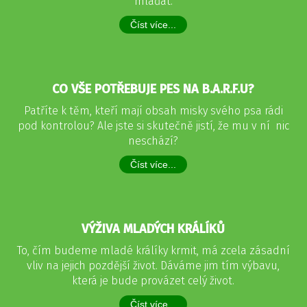
mláďat.
Číst více...
CO VŠE POTŘEBUJE PES NA B.A.R.F.U?
Patříte k těm, kteří mají obsah misky svého psa rádi
pod kontrolou? Ale jste si skutečně jistí, že mu v ní nic
neschází?
Číst více...
VÝŽIVA MLADÝCH KRÁLÍKŮ
To, čím budeme mladé králíky krmit, má zcela zásadní
vliv na jejich pozdější život. Dáváme jim tím výbavu,
která je bude provázet celý život.
Číst více...