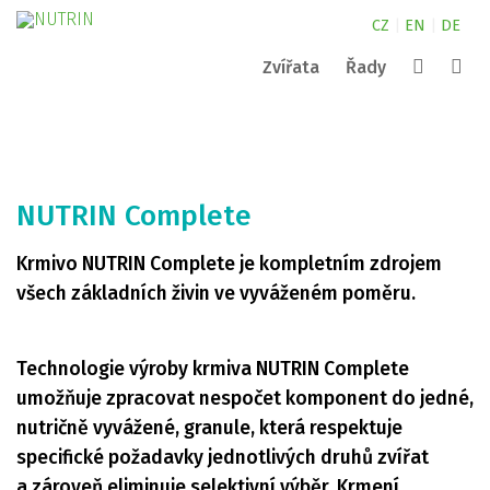
CZ
|
EN
|
DE
Zvířata
Řady
Canine
kde najdete naše produkty?
NUTRIN pro malá zvířata
Complete
Nature
NUTRIN pro koně
kontakty
Vital Snack
Vyhledat
NUTRIN Complete
Aquarium
NUTRIN pro psy
Pond
Krmivo NUTRIN Complete je kompletním zdrojem
Darwin´s
ZOO
všech základních živin ve vyváženém poměru.
Technologie výroby krmiva NUTRIN Complete
umožňuje zpracovat nespočet komponent do jedné,
nutričně vyvážené, granule, která respektuje
specifické požadavky jednotlivých druhů zvířat
a zároveň eliminuje selektivní výběr. Krmení