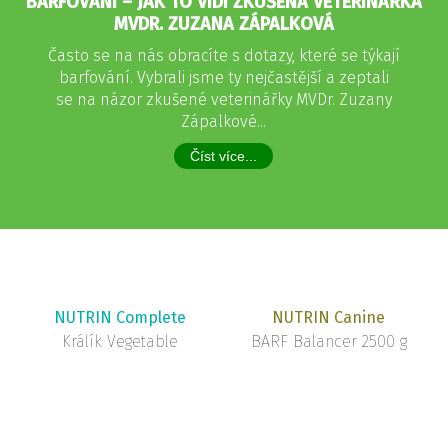
BARFOVÁNÍ – JAK TO VIDÍ ZKUŠENÁ VETERINÁŘKA
MVDR. ZUZANA ZÁPALKOVÁ
Často se na nás obracíte s dotazy, které se týkají
barfování. Vybrali jsme ty nejčastější a zeptali
se na názor zkušené veterinářky MVDr. Zuzany
Zápalkové...
Číst více...
NUTRIN Complete
NUTRIN Canine
Králík Vegetable
BARF Balancer 2500 g