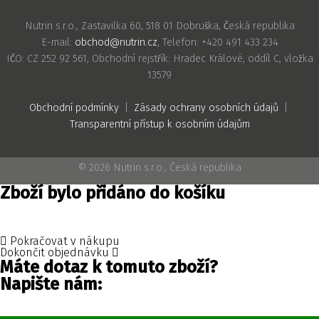
Nutrin s.r.o., Zastavilka 60, 518 01 Dobruška, Česká republika
E-mail:
obchod@nutrin.cz
, Telefon: +420 491 433 234
IČO: CZ 252 92 561, Obchodní rejstřík: Hradec Králové, oddíl C, vložka
13579
Obchodní podmínky
|
Zásady ochrany osobních údajů
|
Transparentní přístup k osobním údajům
© 2026 Nutrin s.r.o., Česká republika
Zboží bylo přidáno do košíku
Pokračovat v nákupu
Dokončit objednávku
Máte dotaz k tomuto zboží?
Napište nám: