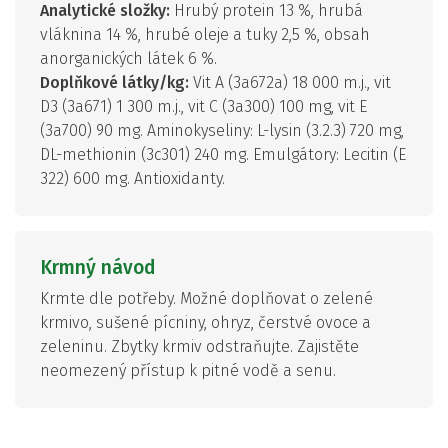
Analytické složky:
Hrubý protein 13 %, hrubá
vláknina 14 %, hrubé oleje a tuky 2,5 %, obsah
anorganických látek 6 %.
Doplňkové látky/kg:
Vit A (3a672a) 18 000 m.j., vit
D3 (3a671) 1 300 m.j., vit C (3a300) 100 mg, vit E
(3a700) 90 mg. Aminokyseliny: L-lysin (3.2.3) 720 mg,
DL-methionin (3c301) 240 mg. Emulgátory: Lecitin (E
322) 600 mg. Antioxidanty.
Krmný návod
Krmte dle potřeby. Možné doplňovat o zelené
krmivo, sušené pícniny, ohryz, čerstvé ovoce a
zeleninu. Zbytky krmiv odstraňujte. Zajistěte
neomezený přístup k pitné vodě a senu.