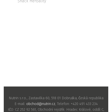
Snack Herbality
Nutrin s.r.o., Zastavilka 60, 518 01 Dobruška, Česká republika
E-mail:
obchod@nutrin.cz
, Telefon: +420 491 433 234
IČO: CZ 252 92 561, Obchodní rejstřík: Hradec Králové, oddíl C,