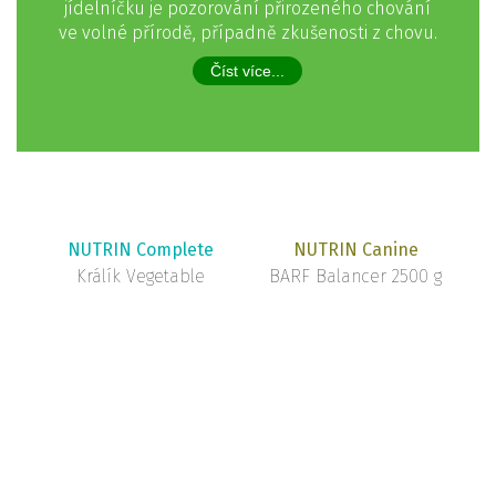
jídelníčku je pozorování přirozeného chování
ve volné přírodě, případně zkušenosti z chovu.
Číst více...
NUTRIN Complete
NUTRIN Canine
Králík Vegetable
BARF Balancer 2500 g