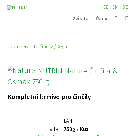
CZ
|
EN
|
DE
Zvířata
Řady
Canine
kde najdete naše produkty?
NUTRIN pro malá zvířata
Complete
Drobní savci
Činčila/Degu
Nature
NUTRIN pro koně
kontakty
Vital Snack
Vyhledat
Aquarium
NUTRIN pro psy
Pond
NUTRIN Nature Činčila &
Darwin´s
ZOO
Osmák 750 g
Kompletní krmivo pro činčily
EAN
Balení
750g
/
Kus