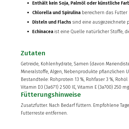
Enthält kein Soja, Palmöl oder künstliche Far
Chlorella und Spirulina
bereichern das Futter 
Disteln und Flachs
sind eine ausgezeichnete p
Echinacea
ist eine Quelle natürlicher Stoffe
Zutaten
Getreide, Kohlenhydrate, Samen (davon Mariendistel 
Mineralstoffe, Algen, Nebenprodukte pflanzlichen Urs
Bestandteile: Rohprotein 13 %, Rohfaser 3 %, Rohöl 
Vitamin D3 (3a671) 2 500 IE, Vitamin E (3a700) 250 mg.
Fütterungshinweise
Zusatzfutter. Nach Bedarf füttern. Empfohlene Ta
Futterreste entfernen.