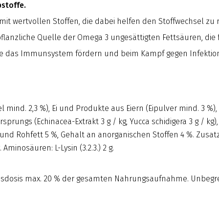
bstoffe.
mit wertvollen Stoffen, die dabei helfen den Stoffwechsel zu 
flanzliche Quelle der Omega 3 ungesättigten Fettsäuren, die
, die das Immunsystem fördern und beim Kampf gegen Infektio
mind. 2,3 %), Ei und Produkte aus Eiern (Eipulver mind. 3 %),
prungs (Echinacea-Extrakt 3 g / kg, Yucca schidigera 3 g / kg)
und Rohfett 5 %, Gehalt an anorganischen Stoffen 4 %. Zusatzst
 Aminosäuren: L-Lysin (3.2.3.) 2 g.
gesdosis max. 20 % der gesamten Nahrungsaufnahme. Unbegre