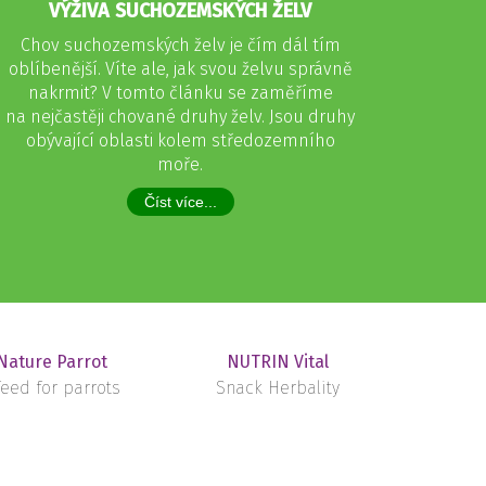
VÝŽIVA SUCHOZEMSKÝCH ŽELV
Chov suchozemských želv je čím dál tím
oblíbenější. Víte ale, jak svou želvu správně
nakrmit? V tomto článku se zaměříme
na nejčastěji chované druhy želv. Jsou druhy
obývající oblasti kolem středozemního
moře.
Číst více...
ature Parrot
NUTRIN Vital
eed for parrots
Snack Herbality