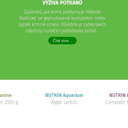
VÝŽIVA POTKANŮ
Způsobů, jak krmit potkany je několik.
Nabízejí se granulované kompletní nebo
sypké krmné směsi. Důležité je zabezpečit
všechny nutriční požadavky zvířat...
Číst více...
anine
NUTRIN Aquarium
NUTRIN N
r 2500 g
Algae Lentils
Complete f