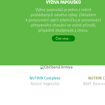
VÝŽIVA PAPOUŠKŮ
Výživa papoušků je jedno z méně
probádaných odvětví výživy. Základem
k porozumění jejich jídelníčku je pozorování
přirozeného chování ve volné přírodě,
případně zkušenosti z chovu.
Číst více...
NUTRIN Complete
NUTRIN C
Rabbit Vegetable
BARF Balance