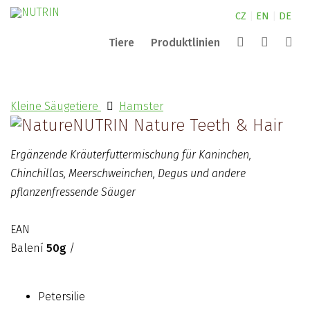
CZ
|
EN
|
DE
Tiere
Produktlinien
Canine
NUTRIN für Kleintiere
Extrusion
Aquarium
Kleine Säugetiere
Hamster
Pond
NUTRIN für Pferde
Partner
Complete
NUTRIN Nature Teeth & Hair
Suchen
Nature
Erfahrungen von Experten
NUTRIN für Hunde
Vital Snack
Ergänzende Kräuterfuttermischung für Kaninchen,
ZOO
Über die Firma Nutrin s.r.o.
Chinchillas, Meerschweinchen, Degus und andere
pflanzenfressende Säuger
Kontakte
EAN
Balení
50g
/
Petersilie