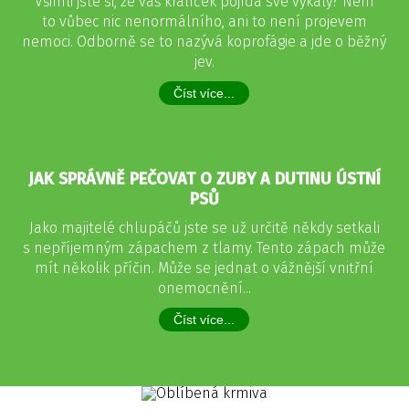
Všimli jste si, že váš králíček pojídá své výkaly? Není
to vůbec nic nenormálního, ani to není projevem
nemoci. Odborně se to nazývá koprofágie a jde o běžný
jev.
Číst více...
JAK SPRÁVNĚ PEČOVAT O ZUBY A DUTINU ÚSTNÍ
PSŮ
Jako majitelé chlupáčů jste se už určitě někdy setkali
s nepříjemným zápachem z tlamy. Tento zápach může
mít několik příčin. Může se jednat o vážnější vnitřní
onemocnění...
Číst více...