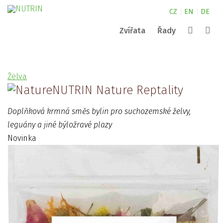
CZ
|
EN
|
DE
Zvířata
Řady
Canine
kde najdete naše produkty?
NUTRIN pro malá zvířata
Complete
Želva
Nature
NUTRIN pro koně
kontakty
Vital Snack
NUTRIN Nature Reptality
Vyhledat
Aquarium
NUTRIN pro psy
Pond
Doplňková krmná směs bylin pro suchozemské želvy,
Darwin´s
ZOO
leguány a jiné býložravé plazy
Novinka