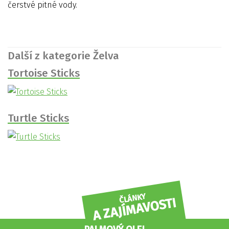
čerstvé pitné vody.
Další z kategorie Želva
Tortoise Sticks
Turtle Sticks
ČLÁNKY
A ZAJÍMAVOSTI