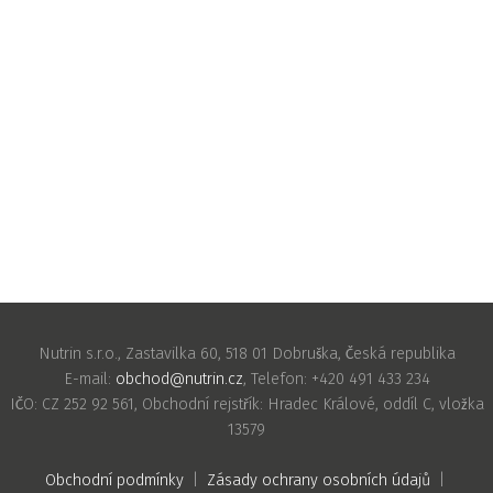
Nutrin s.r.o., Zastavilka 60, 518 01 Dobruška, Česká republika
E-mail:
obchod@nutrin.cz
, Telefon: +420 491 433 234
IČO: CZ 252 92 561, Obchodní rejstřík: Hradec Králové, oddíl C, vložka
13579
Obchodní podmínky
|
Zásady ochrany osobních údajů
|