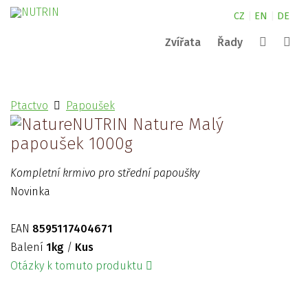
CZ
|
EN
|
DE
Zvířata
Řady
Canine
kde najdete naše produkty?
NUTRIN pro malá zvířata
Complete
Ptactvo
Papoušek
Nature
NUTRIN pro koně
kontakty
Vital Snack
NUTRIN Nature Malý
Vyhledat
Aquarium
NUTRIN pro psy
Pond
papoušek 1000g
Darwin´s
ZOO
Kompletní krmivo pro střední papoušky
Novinka
EAN
8595117404671
Balení
1kg
/
Kus
Otázky k tomuto produktu