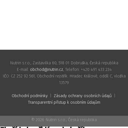
Nutrin s.r.o., Zastavilka 60, 518 01 Dobruška, Česká republika
E-mail:
obchod@nutrin.cz
, Telefon: +420 491 433 234
IČO: CZ 252 92 561, Obchodní rejstřík: Hradec Králové, oddíl C, vložka
13579
Obchodní podmínky
|
Zásady ochrany osobních údajů
|
Transparentní přístup k osobním údajům
© 2026 Nutrin s.r.o., Česká republika