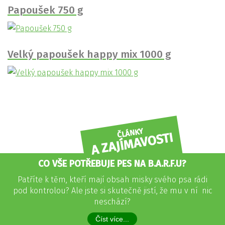
Papoušek 750 g
Velký papoušek happy mix 1000 g
ČLÁNKY
A ZAJÍMAVOSTI
CO VŠE POTŘEBUJE PES NA B.A.R.F.U?
Patříte k těm, kteří mají obsah misky svého psa rádi
pod kontrolou? Ale jste si skutečně jistí, že mu v ní nic
neschází?
Číst více...