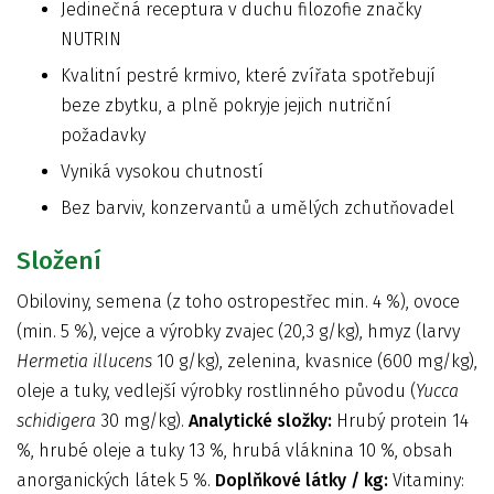
Jedinečná receptura v duchu filozofie značky
NUTRIN
Kvalitní pestré krmivo, které zvířata spotřebují
beze zbytku, a plně pokryje jejich nutriční
požadavky
Vyniká vysokou chutností
Bez barviv, konzervantů a umělých zchutňovadel
Složení
Obiloviny, semena (z toho ostropestřec min. 4 %), ovoce
(min. 5 %), vejce a výrobky zvajec (20,3 g/kg), hmyz (larvy
Hermetia illucens
10 g/kg), zelenina, kvasnice (600 mg/kg),
oleje a tuky, vedlejší výrobky rostlinného původu (
Yucca
schidigera
30 mg/kg).
Analytické složky:
Hrubý protein 14
%, hrubé oleje a tuky 13 %, hrubá vláknina 10 %, obsah
anorganických látek 5 %.
Doplňkové látky / kg:
Vitaminy: