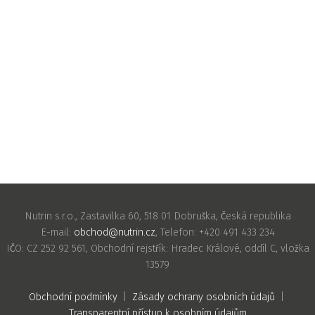
Nutrin s.r.o., Zastavilka 60, 518 01 Dobruška, Česká republika
E-mail:
obchod@nutrin.cz
, Telefon: +420 491 433 234
IČO: CZ 252 92 561, Obchodní rejstřík: Hradec Králové, oddíl C, vložka
13579
Obchodní podmínky
|
Zásady ochrany osobních údajů
|
Transparentní přístup k osobním údajům