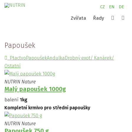
CZ
|
EN
|
DE
Zvířata
Řady
Canine
kde najdete naše produkty?
NUTRIN pro malá zvířata
Complete
Papoušek
Nature
NUTRIN pro koně
kontakty
Vital Snack
Vyhledat
Ptactvo
Papoušek
Andulka
Drobný exot/ Kanárek/
Aquarium
NUTRIN pro psy
Pond
Ostatní
Darwin´s
ZOO
NUTRIN Nature
Malý papoušek 1000g
balení
1kg
Kompletní krmivo pro střední papoušky
NUTRIN Nature
Papoušek 750 g