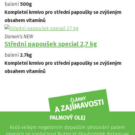
balení
500g
Kompletní krmivo pro střední papoušky se zvýšeným
obsahem vitamínů
Darwin's NEW
Střední papoušek special 2,7 kg
balení
2.7kg
Kompletní krmivo pro střední papoušky se zvýšeným
obsahem vitamínů
ČLÁNKY
A ZAJÍMAVOSTI
PALMOVÝ OLEJ
Kvůli velkým negativním dopadům pěstování palem
olejných se společnost Nutrin již dlouhodobě distancuje