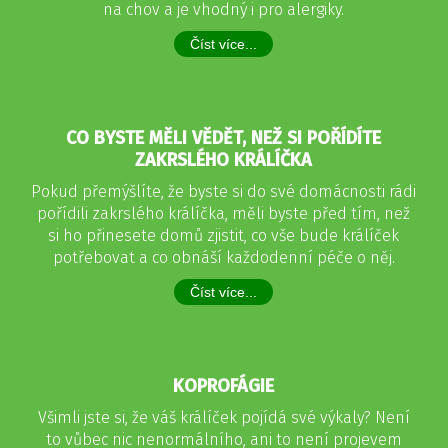
na chov a je vhodný i pro alergiky.
Číst více...
CO BYSTE MĚLI VĚDĚT, NEŽ SI POŘÍDÍTE
ZAKRSLÉHO KRÁLÍČKA
Pokud přemýšlíte, že byste si do své domácnosti rádi
pořídili zakrslého králíčka, měli byste před tím, než
si ho přinesete domů zjistit, co vše bude králíček
potřebovat a co obnáší každodenní péče o něj.
Číst více...
KOPROFÁGIE
Všimli jste si, že váš králíček pojídá své výkaly? Není
to vůbec nic nenormálního, ani to není projevem