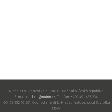
Nutrin s.r.o., Zastavilka 60, 518 01 Dobruška, Česká republika
E-mail:
obchod@nutrin.cz
, Telefon: +420 491 433 234
IČO: CZ 252 92 561, Obchodní rejstřík: Hradec Králové, oddíl C, vložka
13579