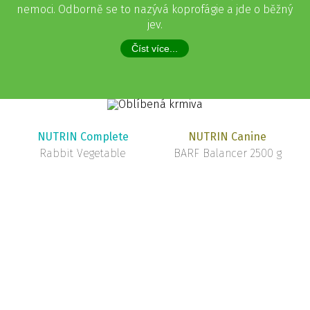
nemoci. Odborně se to nazývá koprofágie a jde o běžný
jev.
Číst více...
NUTRIN Complete
NUTRIN Canine
Rabbit Vegetable
BARF Balancer 2500 g