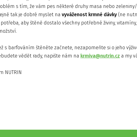
oblém s tím, že vám pes některé druhy masa nebo zeleniny/p
ejně tak je dobré myslet na
vyváženost krmné dávky
(ne nutn
 potřeba, aby štěně dostalo všechny potřebné živiny, vitamíny
ožství.
ž s barfováním štěněte začnete, nezapomeňte si o jeho výživ
budete vědět rady, napište nám na
krmiva@nutrin.cz
a my v
ým NUTRIN