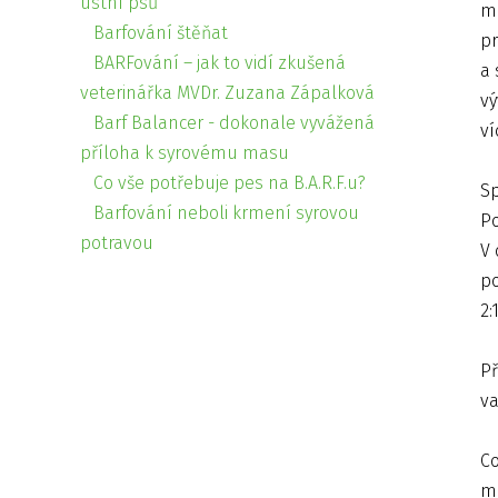
ústní psů
mn
Barfování štěňat
pr
BARFování – jak to vidí zkušená
a 
veterinářka MVDr. Zuzana Zápalková
vý
Barf Balancer - dokonale vyvážená
ví
příloha k syrovému masu
Co vše potřebuje pes na B.A.R.F.u?
Sp
Barfování neboli krmení syrovou
Po
potravou
V 
po
2:1
Př
v
Co
ma