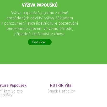
VÝŽIVA PAPOUŠKŮ
Výživa papoušků je jedno z méně
probádaných odvětví výživy. Základem
k porozumění jejich jídelníčku je pozorování
přirozeného chování ve volné přírodě,
případně zkušenosti z chovu.
Číst více...
ture Papoušek
NUTRIN Vital
ní krmivo pro
Snack Herbality
poušky