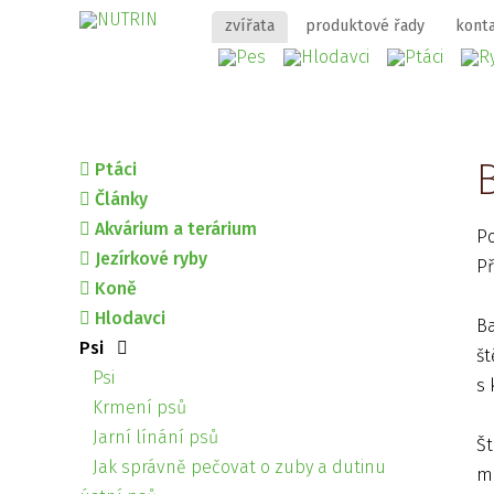
zvířata
produktové řady
kont
Ptáci
Články
Akvárium a terárium
Po
Jezírkové ryby
Př
Koně
Hlodavci
Ba
Psi
št
Psi
s 
Krmení psů
Jarní línání psů
Št
Jak správně pečovat o zuby a dutinu
mě