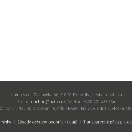
Nutrin s.r.o., Zastavilka 60, 518 01 Dobruška, Česká republika
E-mail:
obchod@nutrin.cz
, Telefon: +420 491 433 234
ČO: CZ 252 92 561, Obchodní rejstřík: Hradec Králové, oddíl C, vložka 135
dmínky
|
Zásady ochrany osobních údajů
|
Transparentní přístup k 