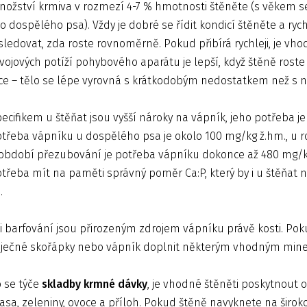
ožství krmiva v rozmezí 4-7 % hmotnosti štěněte (s věkem se
o dospělého psa). Vždy je dobré se řídit kondicí štěněte a ry
sledovat, zda roste rovnoměrně. Pokud přibírá rychleji, je vh
vojových potíží pohybového aparátu je lepší, když štěně ros
ce – tělo se lépe vyrovná s krátkodobým nedostatkem než s 
ecifikem u štěňat jsou vyšší nároky na vápník, jeho potřeba 
třeba vápníku u dospělého psa je okolo 100 mg/kg ž.hm., u 
období přezubování je potřeba vápníku dokonce až 480 mg/kg ž
třeba mít na paměti správný poměr Ca:P, který by i u štěňat n
.
i barfování jsou přirozeným zdrojem vápníku právě kosti. Pok
aječné skořápky nebo vápník doplnit některým vhodným min
 se týče
skladby krmné dávky
, je vhodné štěněti poskytnout 
sa, zeleniny, ovoce a příloh. Pokud štěně navyknete na širo