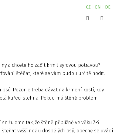
CZ
|
EN
|
DE
kde najdete naše produkty?
Canine
NUTRIN pro malá zvířata
Vyhledat
kontakty
Complete
NUTRIN pro koně
Nature
NUTRIN pro psy
odiny a chcete ho začít krmit syrovou potravou?
arfování štěňat, které se vám budou určitě hodit.
Vital Snack
Aquarium
h psů. Pozor je třeba dávat na krmení kostí, kdy
i celá kuřecí stehna. Pokud má štěně problém
Pond
Darwin´s
nižujeme tak, že štěně přibližně ve věku 7-9
ZOO
štěňat vyšší než u dospělých psů, obecně se uvádí