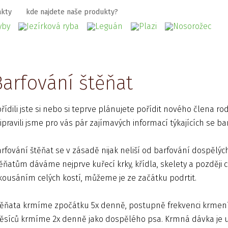
akty
kde najdete naše produkty?
Barfování štěňat
řídili jste si nebo si teprve plánujete pořídit nového člena r
ipravili jsme pro vás pár zajímavých informací týkajících se b
rfování štěňat se v zásadě nijak neliší od barfování dospělýc
ěňatům dáváme nejprve kuřecí krky, křídla, skelety a pozděj
kousáním celých kostí, můžeme je ze začátku podrtit.
ěňata krmíme zpočátku 5x denně, postupně frekvenci krmení s
síců krmíme 2x denně jako dospělého psa. Krmná dávka je u 