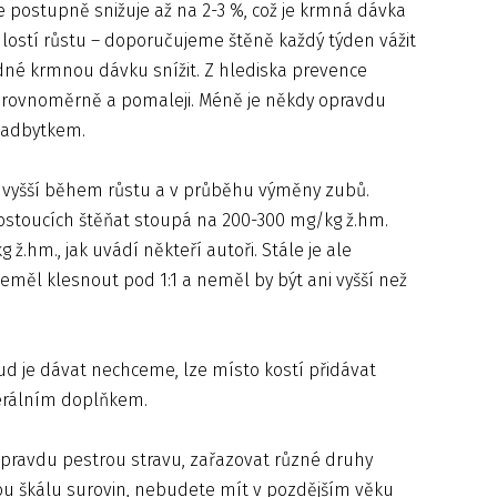
 postupně snižuje až na 2-3 %, což je krmná dávka
chlostí růstu – doporučujeme štěně každý týden vážit
odné krmnou dávku snížit. Z hlediska prevence
te rovnoměrně a pomaleji. Méně je někdy opravdu
nadbytkem.
je vyšší během růstu a v průběhu výměny zubů.
rostoucích štěňat stoupá na 200-300 mg/kg ž.hm.
.hm., jak uvádí někteří autoři. Stále je ale
eměl klesnout pod 1:1 a neměl by být ani vyšší než
ud je dávat nechceme, lze místo kostí přidávat
erálním doplňkem.
opravdu pestrou stravu, zařazovat různé druhy
kou škálu surovin, nebudete mít v pozdějším věku