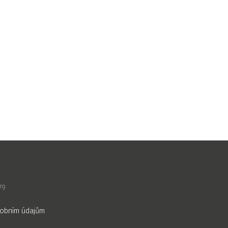
79
osobním údajům