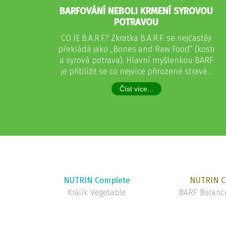
BARFOVÁNÍ NEBOLI KRMENÍ SYROVOU
POTRAVOU
CO JE B.A.R.F.? Zkratka B.A.R.F. se nejčastěji
překládá jako „Bones and Raw Food“ (kosti
a syrová potrava). Hlavní myšlenkou BARF
je přiblížit se co nejvíce přirozené stravě...
Číst více...
NUTRIN Complete
NUTRIN C
Králík Vegetable
BARF Balance