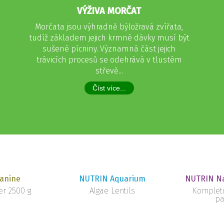
VÝŽIVA MORČAT
Morčata jsou výhradně býložravá zvířata,
tudíž základem jejich krmné dávky musí být
sušené pícniny. Významná část jejich
trávicích procesů se odehrává v tlustém
střevě...
Číst více...
anine
NUTRIN Aquarium
NUTRIN Na
r 2500 g
Algae Lentils
Komplet
pa