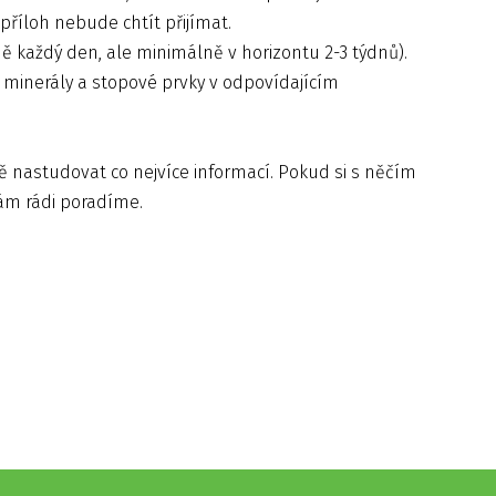
říloh nebude chtít přijímat.
ě každý den, ale minimálně v horizontu 2-3 týdnů).
, minerály a stopové prvky v odpovídajícím
ě nastudovat co nejvíce informací. Pokud si s něčím
ám rádi poradíme.