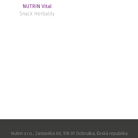
NUTRIN Vital
Snack Herbality
Nutrin s.r.o., Zastavilka 60, 518 01 Dobruška, Česká republika