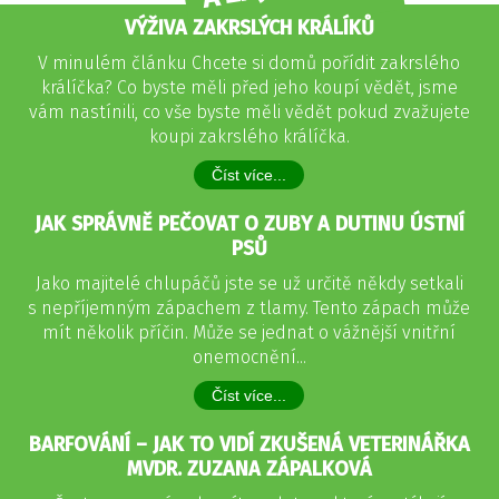
VÝŽIVA ZAKRSLÝCH KRÁLÍKŮ
V minulém článku Chcete si domů pořídit zakrslého
králíčka? Co byste měli před jeho koupí vědět, jsme
vám nastínili, co vše byste měli vědět pokud zvažujete
koupi zakrslého králíčka.
Číst více...
JAK SPRÁVNĚ PEČOVAT O ZUBY A DUTINU ÚSTNÍ
PSŮ
Jako majitelé chlupáčů jste se už určitě někdy setkali
s nepříjemným zápachem z tlamy. Tento zápach může
mít několik příčin. Může se jednat o vážnější vnitřní
onemocnění...
Číst více...
BARFOVÁNÍ – JAK TO VIDÍ ZKUŠENÁ VETERINÁŘKA
MVDR. ZUZANA ZÁPALKOVÁ