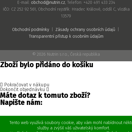
E-mail:
obchod@nutrin.cz
, Telefon: +420 491 433 234
IČO: CZ 252 92 561, Obchodní rejstřík: Hradec Králové, oddíl C, vložka
13579
Obchodní podmínky
|
Zásady ochrany osobních údajů
|
Transparentní přístup k osobním údajům
© 2026 Nutrin s.r.o., Česká republika
Zboží bylo přidáno do košíku
Pokračovat v nákupu
Dokončit objednávku
Máte dotaz k tomuto zboží?
Napište nám:
Tento web využívá soubory cookie, aby vám mohl nabídnout někt
služby a zvýšil váš uživatelský komfort.