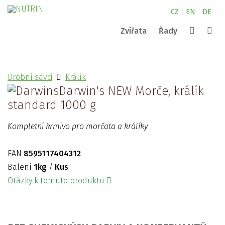
CZ
|
EN
|
DE
Zvířata
Řady
Canine
kde najdete naše produkty?
NUTRIN pro malá zvířata
Complete
Drobní savci
Králík
Nature
NUTRIN pro koně
kontakty
Vital Snack
Darwin's NEW Morče, králík
Vyhledat
Aquarium
NUTRIN pro psy
Pond
standard 1000 g
Darwin´s
ZOO
Kompletní krmivo pro morčata a králíky
EAN
8595117404312
Balení
1kg
/
Kus
Otázky k tomuto produktu