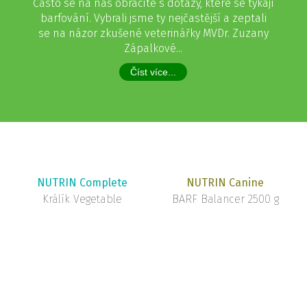
Často se na nás obracíte s dotazy, které se týkají
barfování. Vybrali jsme ty nejčastější a zeptali
se na názor zkušené veterinářky MVDr. Zuzany
Zápalkové...
Číst více...
NUTRIN Complete
NUTRIN Canine
Králík Vegetable
BARF Balancer 2500 g