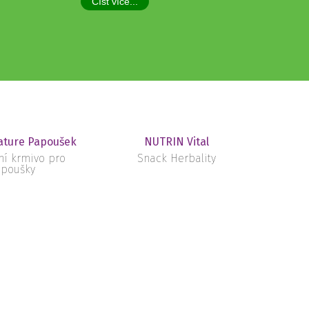
Číst více...
ture Papoušek
NUTRIN Vital
ní krmivo pro
Snack Herbality
poušky