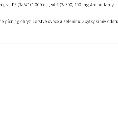
., vit D3 (3a671) 1 000 m.j., vit E (3a700) 100 mg; Antioxidanty.
 pícniny, ohryz, čerstvé ovoce a zeleninu. Zbytky krmiv odstra