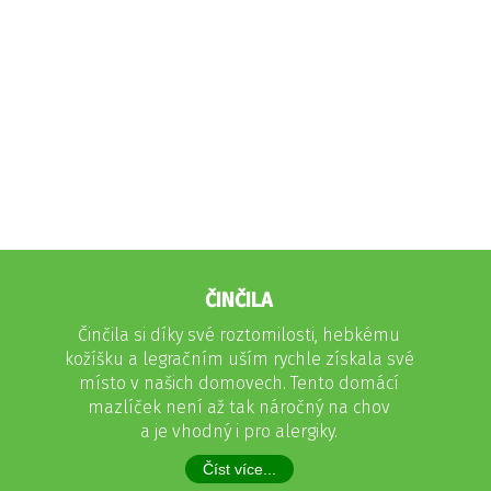
ČINČILA
Činčila si díky své roztomilosti, hebkému
kožíšku a legračním uším rychle získala své
místo v našich domovech. Tento domácí
mazlíček není až tak náročný na chov
a je vhodný i pro alergiky.
Číst více...