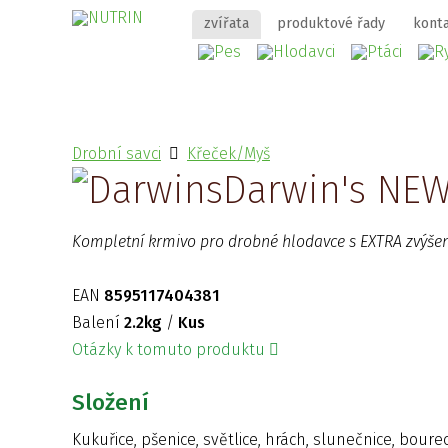
zvířata
produktové řady
kont
Drobní savci
Křeček/Myš
Darwin's NEW
Kompletní krmivo pro drobné hlodavce s EXTRA zvýš
EAN
8595117404381
Balení
2.2kg
/
Kus
Otázky k tomuto produktu
Složení
Kukuřice, pšenice, světlice, hrách, slunečnice, boure