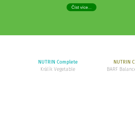
Číst více...
NUTRIN Complete
NUTRIN C
Králík Vegetable
BARF Balance