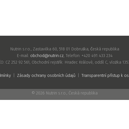
Nutrin s.r.o., Zastavilka 60, 518 01 Dobruška, Česká republika
E-mail:
obchod@nutrin.cz
, Telefon: +420 491 433 234
ČO: CZ 252 92 561, Obchodní rejstřík: Hradec Králové, oddíl C, vložka 135
dmínky
|
Zásady ochrany osobních údajů
|
Transparentní přístup k 
© 2026 Nutrin s.r.o., Česká republika