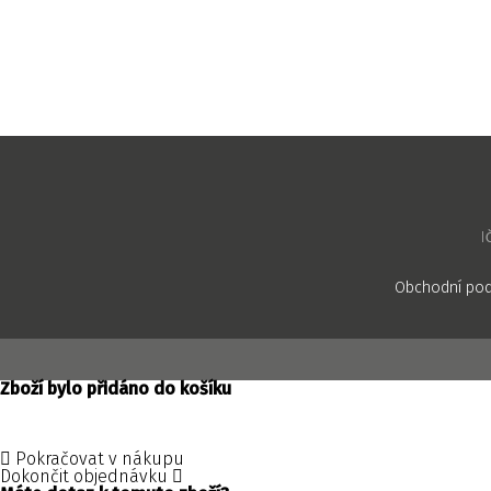
I
Obchodní po
Zboží bylo přidáno do košíku
Pokračovat v nákupu
Dokončit objednávku