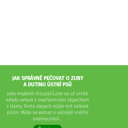
JAK SPRÁVNĚ PEČOVAT O ZUBY
A DUTINU ÚSTNÍ PSŮ
Jako majitelé chlupáčů jste se už určitě
někdy setkali s nepříjemným zápachem
z tlamy. Tento zápach může mít několik
příčin. Může se jednat o vážnější vnitřní
onemocnění...