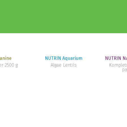
anine
NUTRIN Aquarium
NUTRIN Na
r 2500 g
Algae Lentils
Komplet
pa