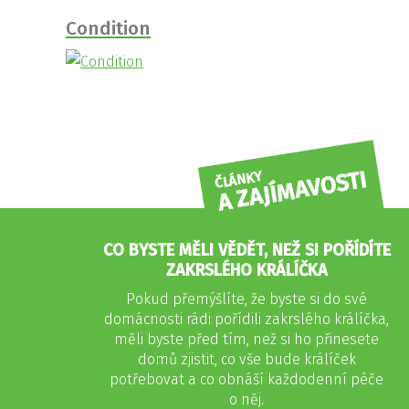
Condition
A ZAJÍMAVOSTI
ČLÁNKY
CO BYSTE MĚLI VĚDĚT, NEŽ SI POŘÍDÍTE
ZAKRSLÉHO KRÁLÍČKA
Pokud přemýšlíte, že byste si do své
domácnosti rádi pořídili zakrslého králíčka,
měli byste před tím, než si ho přinesete
domů zjistit, co vše bude králíček
potřebovat a co obnáší každodenní péče
o něj.