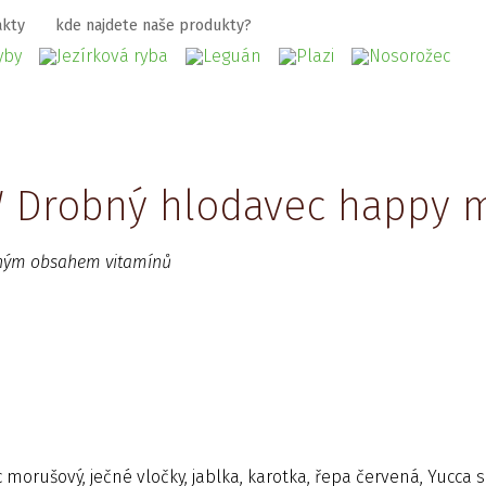
akty
kde najdete naše produkty?
 Drobný hlodavec happy mi
eným obsahem vitamínů
c morušový, ječné vločky, jablka, karotka, řepa červená, Yucca s