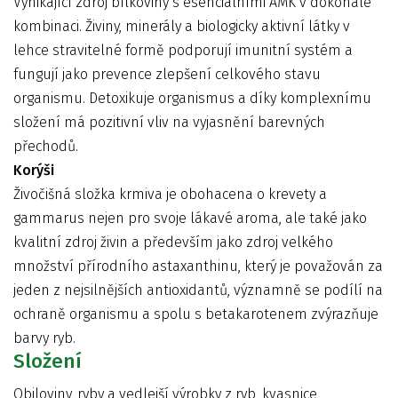
Vynikající zdroj bílkoviny s esenciálními AMK v dokonalé
kombinaci. Živiny, minerály a biologicky aktivní látky v
lehce stravitelné formě podporují imunitní systém a
fungují jako prevence zlepšení celkového stavu
organismu. Detoxikuje organismus a díky komplexnímu
složení má pozitivní vliv na vyjasnění barevných
přechodů.
Korýši
Živočišná složka krmiva je obohacena o krevety a
gammarus nejen pro svoje lákavé aroma, ale také jako
kvalitní zdroj živin a především jako zdroj velkého
množství přírodního astaxanthinu, který je považován za
jeden z nejsilnějších antioxidantů, významně se podílí na
ochraně organismu a spolu s betakarotenem zvýrazňuje
barvy ryb.
Složení
Obiloviny, ryby a vedlejší výrobky z ryb, kvasnice,