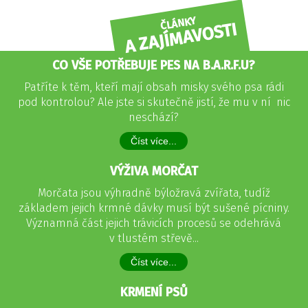
ČLÁNKY
A ZAJÍMAVOSTI
CO VŠE POTŘEBUJE PES NA B.A.R.F.U?
Patříte k těm, kteří mají obsah misky svého psa rádi
pod kontrolou? Ale jste si skutečně jistí, že mu v ní nic
neschází?
Číst více...
VÝŽIVA MORČAT
Morčata jsou výhradně býložravá zvířata, tudíž
základem jejich krmné dávky musí být sušené pícniny.
Významná část jejich trávicích procesů se odehrává
v tlustém střevě...
Číst více...
KRMENÍ PSŮ