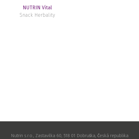
NUTRIN Vital
Snack Herbality
Nutrin s.r.o., Zastavilka 60, 518 01 Dobruška, Česká republika