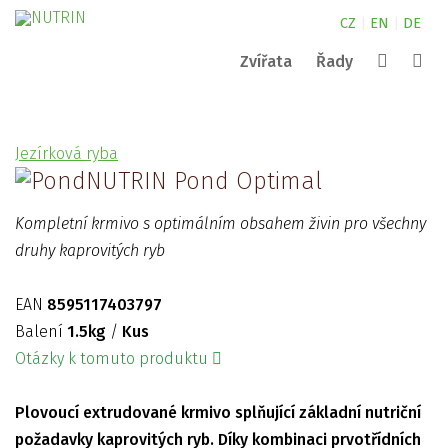
CZ
|
EN
|
DE
Zvířata
Řady
Canine
kde najdete naše produkty?
NUTRIN pro malá zvířata
Complete
Jezírková ryba
Nature
NUTRIN pro koně
kontakty
Vital Snack
NUTRIN Pond Optimal
Vyhledat
Aquarium
NUTRIN pro psy
Pond
Kompletní krmivo s optimálním obsahem živin pro všechny
Darwin´s
ZOO
druhy kaprovitých ryb
EAN
8595117403797
Balení
1.5kg
/
Kus
Otázky k tomuto produktu
Plovoucí extrudované krmivo splňující základní nutriční
požadavky kaprovitých ryb. Díky kombinaci prvotřídních