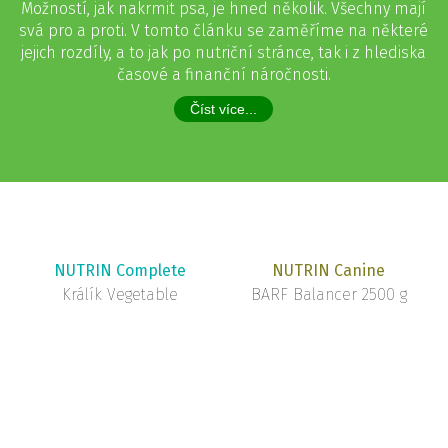
Možností, jak nakrmit psa, je hned několik. Všechny mají
svá pro a proti. V tomto článku se zaměříme na některé
jejich rozdíly, a to jak po nutriční stránce, tak i z hlediska
časové a finanční náročnosti.
Číst více...
NUTRIN Complete
NUTRIN Canine
Králík Vegetable
BARF Balancer 2500 g