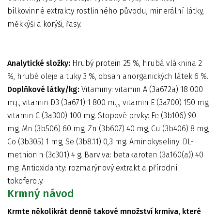
bílkovinné extrakty rostlinného původu, minerální látky,
měkkýši a korýši, řasy.
Analytické složky:
Hrubý protein 25 %, hrubá vláknina 2
%, hrubé oleje a tuky 3 %, obsah anorganických látek 6 %.
Doplňkové látky/kg:
Vitaminy: vitamin A (3a672a) 18 000
m.j., vitamin D3 (3a671) 1 800 m.j., vitamin E (3a700) 150 mg,
vitamin C (3a300) 100 mg. Stopové prvky: Fe (3b106) 90
mg, Mn (3b506) 60 mg, Zn (3b607) 40 mg, Cu (3b406) 8 mg,
Co (3b305) 1 mg, Se (3b8.11) 0,3 mg. Aminokyseliny: DL-
methionin (3c301) 4 g. Barviva: betakaroten (3a160(a)) 40
mg. Antioxidanty: rozmarýnový extrakt a přírodní
tokoferoly.
Krmný návod
Krmte několikrát denně takové množství krmiva, které