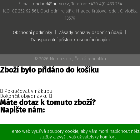
E-mail:
obchod@nutrin.cz
, Telefon: +420 491 433 234
IČO: CZ 252 92 561, Obchodní rejstřík: Hradec Králové, oddíl C, vložka
13579
Obchodní podmínky
|
Zásady ochrany osobních údajů
|
Transparentní přístup k osobním údajům
© 2026 Nutrin s.r.o., Česká republika
Zboží bylo přidáno do košíku
Pokračovat v nákupu
Dokončit objednávku
Máte dotaz k tomuto zboží?
Napište nám:
Tento web využívá soubory cookie, aby vám mohl nabídnout někt
služby a zvýšil váš uživatelský komfort.