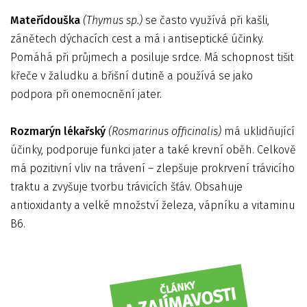
Mateřídouška
(Thymus sp.)
se často využívá při kašli,
zánětech dýchacích cest a má i antiseptické účinky.
Pomáhá při průjmech a posiluje srdce. Má schopnost tišit
křeče v žaludku a břišní dutině a používá se jako
podpora při onemocnění jater.
Rozmarýn lékařský
(Rosmarinus officinalis)
má uklidňující
účinky, podporuje funkci jater a také krevní oběh. Celkově
má pozitivní vliv na trávení – zlepšuje prokrvení trávicího
traktu a zvyšuje tvorbu trávicích šťáv. Obsahuje
antioxidanty a velké množství železa, vápníku a vitaminu
B6.
ČLÁNKY
A ZAJÍMAVOSTI