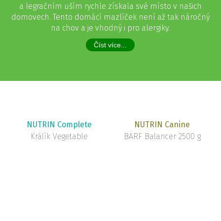
a legračním uším rychle získala své místo v našich
domovech. Tento domácí mazlíček není až tak náročný
na chov a je vhodný i pro alergiky.
Číst více...
NUTRIN Complete
NUTRIN Canine
Králík Vegetable
BARF Balancer 2500 g