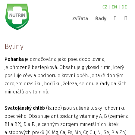
CZ
|
EN
|
DE
Zvířata
Řady
Canine
kde najdete naše produkty?
NUTRIN pro malá zvířata
Complete
Byliny
Nature
NUTRIN pro koně
kontakty
Vital Snack
Vyhledat
Pohanka
je označována jako pseudoobilovina,
Aquarium
NUTRIN pro psy
Pond
je přirozeně bezlepková. Obsahuje glykosid rutin, který
Darwin´s
ZOO
posiluje cévy a podporuje krevní oběh. Je také dobrým
zdrojem draslíku, hořčíku, železa, selenu a řady dalších
minerálů a vitaminů.
Svatojánský chléb
(karob) jsou sušené lusky rohovníku
obecného. Obsahuje antioxidanty, vitaminy A, B (zejména
B1 a B2), D a E. Je cenným zdrojem minerálních látek
a stopových prvků (K, Mg, Ca, Fe, Mn, Cr, Cu, Ni, Se, P a Zn)