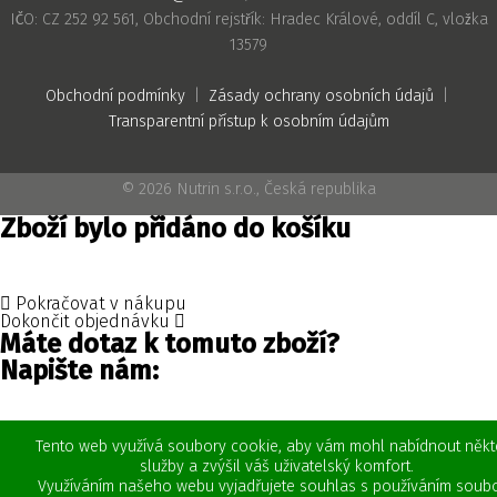
IČO: CZ 252 92 561, Obchodní rejstřík: Hradec Králové, oddíl C, vložka
13579
Obchodní podmínky
|
Zásady ochrany osobních údajů
|
Transparentní přístup k osobním údajům
© 2026 Nutrin s.r.o., Česká republika
Zboží bylo přidáno do košíku
Pokračovat v nákupu
Dokončit objednávku
Máte dotaz k tomuto zboží?
Napište nám:
Tento web využívá soubory cookie, aby vám mohl nabídnout někt
služby a zvýšil váš uživatelský komfort.
Využíváním našeho webu vyjadřujete souhlas s používáním soub