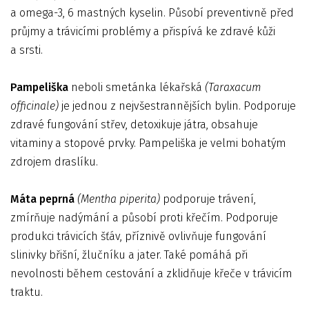
a omega-3, 6 mastných kyselin. Působí preventivně před
průjmy a trávicími problémy a přispívá ke zdravé kůži
a srsti.
Pampeliška
neboli smetánka lékařská
(Taraxacum
officinale)
je jednou z nejvšestrannějších bylin. Podporuje
zdravé fungování střev, detoxikuje játra, obsahuje
vitaminy a stopové prvky. Pampeliška je velmi bohatým
zdrojem draslíku.
Máta peprná
(Mentha piperita)
podporuje trávení,
zmírňuje nadýmání a působí proti křečím. Podporuje
produkci trávicích šťáv, příznivě ovlivňuje fungování
slinivky břišní, žlučníku a jater. Také pomáhá při
nevolnosti během cestování a zklidňuje křeče v trávicím
traktu.