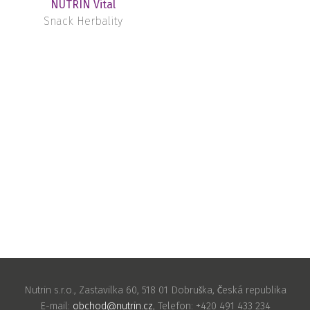
NUTRIN Vital
Snack Herbality
Nutrin s.r.o., Zastavilka 60, 518 01 Dobruška, Česká republika
E-mail:
obchod@nutrin.cz
, Telefon: +420 491 433 234