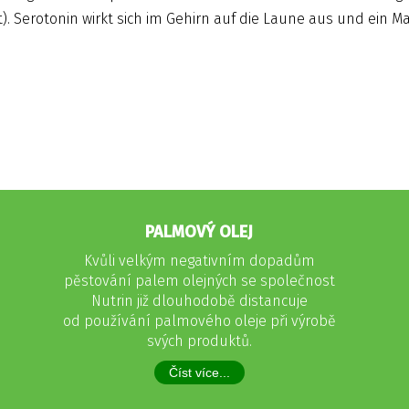
 Serotonin wirkt sich im Gehirn auf die Laune aus und ein Ma
PALMOVÝ OLEJ
Kvůli velkým negativním dopadům
pěstování palem olejných se společnost
Nutrin již dlouhodobě distancuje
od používání palmového oleje při výrobě
svých produktů.
Číst více...