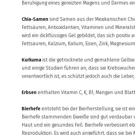
Beruhigung eines gereizten Magens und Darmes ei
Chia-Samen
sind Samen aus der Mexikanischen Chia
Fettsäuren, Antioxidantien, Vitaminen und Minerals
wird ein dickflüssiges Gel gebildet, das sich positi
Fettsäuren, Kalzium, Kalium, Eisen, Zink, Magnesium
Kurkuma
ist die getrocknete und gemahlene Gelbwur
und einige Studien führen an, dass sie Krebswuche
verantwortlich ist, es schützt jedoch auch die Lebe
Erbsen
enthalten Vitamin C, K, B1, Mangan und Blatts
Bierhefe
entsteht bei der Bierherstellung, sie ist e
Bierhefe stammenden Eiweiße sind gut verdaubar u
Haut und ein gesundes Fell. Bierhefe verbessert eben
Reproduktion. Es wird auch angeführt, dass sie bei