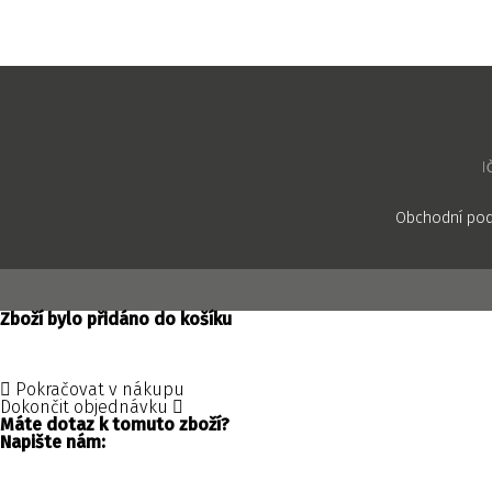
I
Obchodní po
Zboží bylo přidáno do košíku
Pokračovat v nákupu
Dokončit objednávku
Máte dotaz k tomuto zboží?
Napište nám: