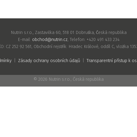
Nutrin s.r.o., Zastavilka 60, 518 01 Dobruška, Česká republika
E-mail:
obchod@nutrin.cz
, Telefon: +420 491 433 234
ČO: CZ 252 92 561, Obchodní rejstřík: Hradec Králové, oddíl C, vložka 135
dmínky
|
Zásady ochrany osobních údajů
|
Transparentní přístup k 
© 2026 Nutrin s.r.o., Česká republika