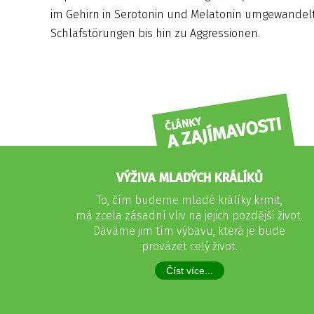
im Gehirn in Serotonin und Melatonin umgewandelt).
Schlafstörungen bis hin zu Aggressionen.
A ZAJÍMAVOSTI
ČLÁNKY
VÝŽIVA MLADÝCH KRÁLÍKŮ
To, čím budeme mladé králíky krmit,
má zcela zásadní vliv na jejich pozdější život.
Dáváme jim tím výbavu, která je bude
provázet celý život.
Číst více...