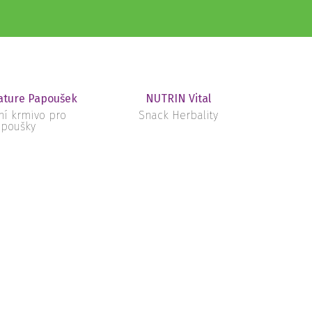
ture Papoušek
NUTRIN Vital
ní krmivo pro
Snack Herbality
poušky