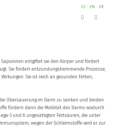
CZ
|
EN
|
DE
kde najdete naše produkty?
Canine
NUTRIN pro malá zvířata
Vyhledat
kontakty
Complete
NUTRIN pro koně
Nature
NUTRIN pro psy
Saponinen entgiftet sie den Körper und fördert
beugt. Sie fördert entzündungshemmende Prozesse,
Vital Snack
irkungen. Sie ist reich an gesunden Fetten,
Aquarium
Pond
ei die Übersäuerung im Darm zu senken und binden
toffe fördern dann die Motilität des Darms wodurch
Darwin´s
ega-3 und 6 ungesättigten Fettsäuren, die unter
ZOO
Immunsystem, wegen der Schleimstoffe wird er zur