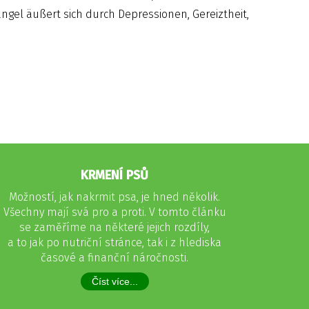
ngel äußert sich durch Depressionen, Gereiztheit,
KRMENÍ PSŮ
Možností, jak nakrmit psa, je hned několik.
Všechny mají svá pro a proti. V tomto článku
se zaměříme na některé jejich rozdíly,
a to jak po nutriční stránce, tak i z hlediska
časové a finanční náročnosti.
Číst více...