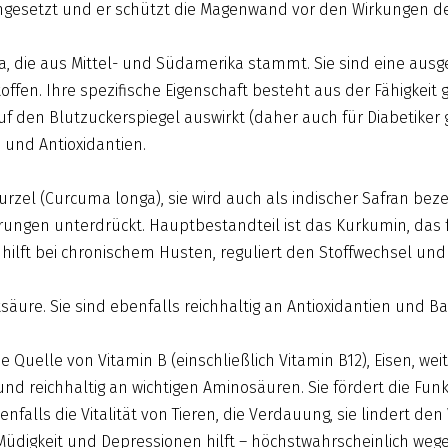
ngesetzt und er schützt die Magenwand vor den Wirkungen de
, die aus Mittel- und Südamerika stammt. Sie sind eine ausge
toffen. Ihre spezifische Eigenschaft besteht aus der Fähigke
v auf den Blutzuckerspiegel auswirkt (daher auch für Diabetike
 und Antioxidantien.
zel (Curcuma longa), sie wird auch als indischer Safran beze
rungen unterdrückt. Hauptbestandteil ist das Kurkumin, das 
r, hilft bei chronischem Husten, reguliert den Stoffwechsel un
äure. Sie sind ebenfalls reichhaltig an Antioxidantien und Ba
ine Quelle von Vitamin B (einschließlich Vitamin B12), Eisen, 
nd reichhaltig an wichtigen Aminosäuren. Sie fördert die F
falls die Vitalität von Tieren, die Verdauung, sie lindert den 
 Müdigkeit und Depressionen hilft – höchstwahrscheinlich weg