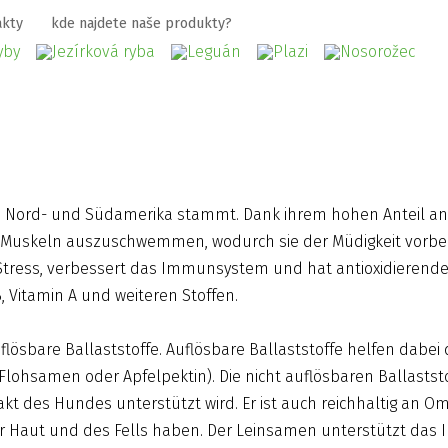
akty
kde najdete naše produkty?
s Nord- und Südamerika stammt. Dank ihrem hohen Anteil an 
 aus Muskeln auszuschwemmen, wodurch sie der Müdigkeit vor
tress, verbessert das Immunsystem und hat antioxidierende W
, Vitamin A und weiteren Stoffen.
flösbare Ballaststoffe. Auflösbare Ballaststoffe helfen dab
 Flohsamen oder Apfelpektin). Die nicht auflösbaren Ballasts
 des Hundes unterstützt wird. Er ist auch reichhaltig an Om
r Haut und des Fells haben. Der Leinsamen unterstützt das 