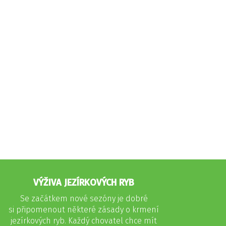
VÝŽIVA JEZÍRKOVÝCH RYB
Se začátkem nové sezóny je dobré
si připomenout některé zásady o krmení
jezírkových ryb. Každý chovatel chce mít