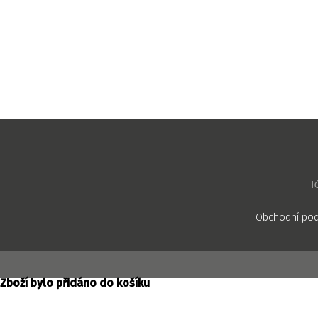
I
Obchodní po
Zboží bylo přidáno do košíku