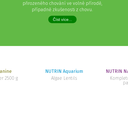
přirozeného chování ve volné přírodě,
případně zkušenosti z chovu.
Číst více...
anine
NUTRIN Aquarium
NUTRIN Na
r 2500 g
Algae Lentils
Komplet
pa