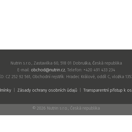
Nutrin s.r.o., Zastavilka 60, 518 01 Dobruška, Česká republika
E-mail:
obchod@nutrin.cz
, Telefon: +420 491 433 234
ČO: CZ 252 92 561, Obchodní rejstřík: Hradec Králové, oddíl C, vložka 135
dmínky
|
Zásady ochrany osobních údajů
|
Transparentní přístup k 
© 2026 Nutrin s.r.o., Česká republika