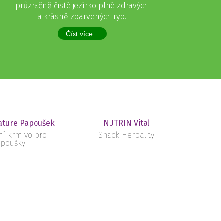
průzračně čisté jezírko plné zdravých
a krásně zbarvených ryb.
Číst více...
ture Papoušek
NUTRIN Vital
ní krmivo pro
Snack Herbality
poušky