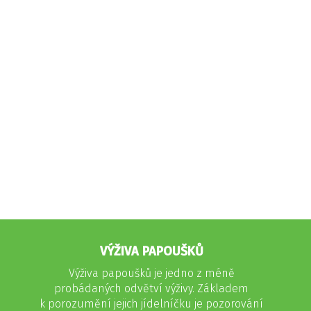
VÝŽIVA PAPOUŠKŮ
Výživa papoušků je jedno z méně
probádaných odvětví výživy. Základem
k porozumění jejich jídelníčku je pozorování