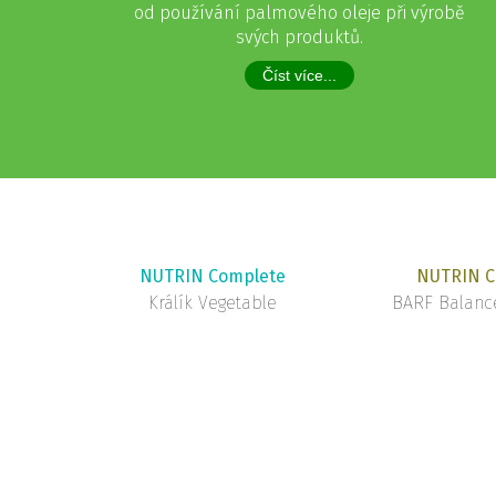
od používání palmového oleje při výrobě
svých produktů.
Číst více...
NUTRIN Complete
NUTRIN C
Králík Vegetable
BARF Balance