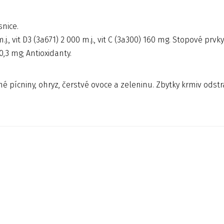
snice.
j., vit D3 (3a671) 2 000 m.j., vit C (3a300) 160 mg. Stopové prv
0,3 mg; Antioxidanty.
 pícniny, ohryz, čerstvé ovoce a zeleninu. Zbytky krmiv odstra