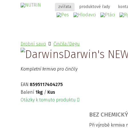
zvířata
produktové řady
kont
Drobní savci
Činčila/Degu
Darwin's NEW
Kompletní krmivo pro činčily
EAN
8595117404275
Balení
1kg
/
Kus
Otázky k tomuto produktu
BEZ CHEMICK
Při výrobě krmiva 