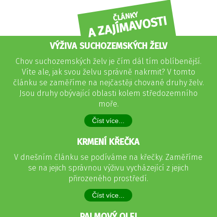
ČLÁNKY
A ZAJÍMAVOSTI
VÝŽIVA SUCHOZEMSKÝCH ŽELV
Chov suchozemských želv je čím dál tím oblíbenější.
Víte ale, jak svou želvu správně nakrmit? V tomto
článku se zaměříme na nejčastěji chované druhy želv.
Jsou druhy obývající oblasti kolem středozemního
moře.
Číst více...
KRMENÍ KŘEČKA
V dnešním článku se podíváme na křečky. Zaměříme
se na jejich správnou výživu vycházející z jejich
přirozeného prostředí.
Číst více...
PALMOVÝ OLEJ