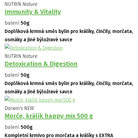
NUTRIN Nature
Immunity & Vitality
balení
50g
Doplňková krmná směs bylin pro králíky, činčily, morčata,
osmáky a jiné býložravé savce
NUTRIN Nature
Detoxication & Digestion
balení
50g
Doplňková krmná směs bylin pro králíky, činčily, morčata,
osmáky a jiné býložravé savce
Darwin's NEW
Morče, králík happy mix 500 g
balení
500g
Kompletní krmivo pro morčata a králíky s EXTRA