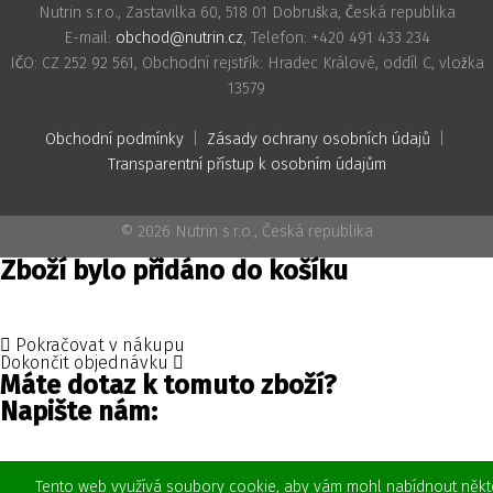
Nutrin s.r.o., Zastavilka 60, 518 01 Dobruška, Česká republika
E-mail:
obchod@nutrin.cz
, Telefon: +420 491 433 234
IČO: CZ 252 92 561, Obchodní rejstřík: Hradec Králové, oddíl C, vložka
13579
Obchodní podmínky
|
Zásady ochrany osobních údajů
|
Transparentní přístup k osobním údajům
© 2026 Nutrin s.r.o., Česká republika
Zboží bylo přidáno do košíku
Pokračovat v nákupu
Dokončit objednávku
Máte dotaz k tomuto zboží?
Napište nám:
Tento web využívá soubory cookie, aby vám mohl nabídnout někt