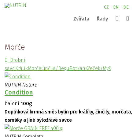
CZ
|
EN
|
DE
Zvířata
Řady
Canine
kde najdete naše produkty?
NUTRIN pro malá zvířata
Complete
Morče
Nature
NUTRIN pro koně
kontakty
Vital Snack
Vyhledat
Drobní
Aquarium
NUTRIN pro psy
Pond
savci
Králík
Morče
Činčila/Degu
Potkan
Křeček/Myš
Darwin´s
ZOO
NUTRIN Nature
Condition
balení
100g
Doplňková krmná směs bylin pro králíky, činčily, morčata,
osmáky a jiné býložravé savce
NUTRIN Complete