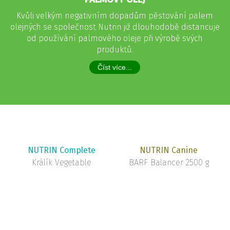
Kvůli velkým negativním dopadům pěstování palem
olejných se společnost Nutrin již dlouhodobě distancuje
od používání palmového oleje při výrobě svých
produktů.
Číst více...
NUTRIN Complete
NUTRIN Canine
Králík Vegetable
BARF Balancer 2500 g