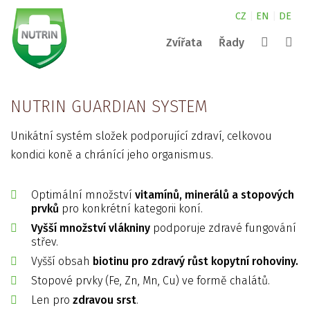
CZ
|
EN
|
DE
Zvířata
Řady
Canine
kde najdete naše produkty?
NUTRIN pro malá zvířata
Complete
NUTRIN GUARDIAN SYSTEM
Nature
NUTRIN pro koně
kontakty
Vital Snack
Vyhledat
Unikátní systém složek podporující zdraví, celkovou
Aquarium
NUTRIN pro psy
Pond
kondici koně a chránící jeho organismus.
Darwin´s
ZOO
Optimální množství
vitamínů, minerálů a stopových
prvků
pro konkrétní kategorii koní.
Vyšší množství vlákniny
podporuje zdravé fungování
střev.
Vyšší obsah
biotinu pro zdravý růst kopytní rohoviny.
Stopové prvky (Fe, Zn, Mn, Cu) ve formě chalátů.
Len pro
zdravou srst
.