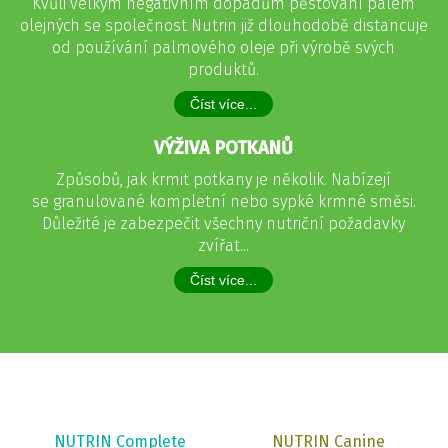
Kvůli velkým negativním dopadům pěstování palem
olejných se společnost Nutrin již dlouhodobě distancuje
od používání palmového oleje při výrobě svých
produktů.
Číst více...
VÝŽIVA POTKANŮ
Způsobů, jak krmit potkany je několik. Nabízejí
se granulované kompletní nebo sypké krmné směsi.
Důležité je zabezpečit všechny nutriční požadavky
zvířat...
Číst více...
NUTRIN Complete
NUTRIN Canine