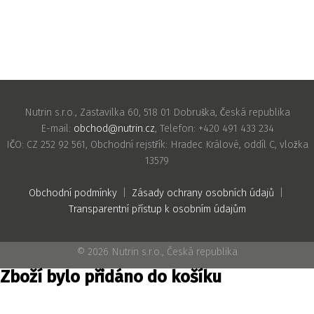
Nutrin s.r.o., Zastavilka 60, 518 01 Dobruška, Česká republika
E-mail:
obchod@nutrin.cz
, Telefon: +420 491 433 234
IČO: CZ 252 92 561, Obchodní rejstřík: Hradec Králové, oddíl C, vložka
13579
Obchodní podmínky
|
Zásady ochrany osobních údajů
|
Transparentní přístup k osobním údajům
© 2026 Nutrin s.r.o., Česká republika
Zboží bylo přidáno do košíku