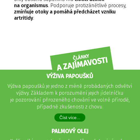
na organismus
. Podporuje protizánětlivé procesy,
zmírňuje otoky a pomáhá předcházet vzniku
artritidy
.
ČLÁNKY
A ZAJÍMAVOSTI
VÝŽIVA PAPOUŠKŮ
Výživa papoušků je jedno z méně probádaných odvětví
výživy. Základem k porozumění jejich jídelníčku
je pozorování přirozeného chování ve volné přírodě,
případně zkušenosti z chovu.
Číst více...
PALMOVÝ OLEJ