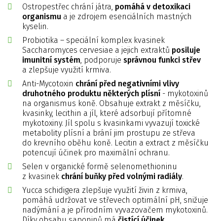
Ostropestřec chrání játra,
pomáhá v detoxikaci
organismu
a je zdrojem esenciálních mastných
kyselin.
Probiotika – speciální komplex kvasinek
Saccharomyces cervesiae a jejich extraktů
posiluje
imunitní systém
, podporuje
správnou funkci střev
a zlepšuje využití krmiva.
Anti-Mycotoxin
chrání před negativními vlivy
druhotného produktu některých plísní
- mykotoxinů
na organismus koně. Obsahuje extrakt z měsíčku,
kvasinky, lecithin a jíl, které adsorbují přítomné
mykotoxiny. Jíl spolu s kvasinkami vyvazují toxické
metabolity plísní a brání jim prostupu ze střeva
do krevního oběhu koně. Lecitin a extract z měsíčku
potencují účinek pro maximální ochranu.
Selen v organické formě selenomethioninu
z kvasinek
chrání buňky před volnými radiály
.
Yucca schidigera zlepšuje využití živin z krmiva,
pomáhá udržovat ve střevech optimální pH, snižuje
nadýmání a je přírodním vyvazovačem mykotoxinů.
Díky obsahu saponinů má
čistící účinek